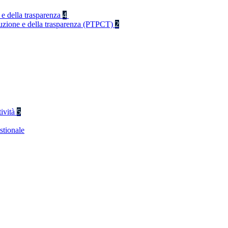
 e della trasparenza
4
rruzione e della trasparenza (PTPCT)
2
tività
5
stionale