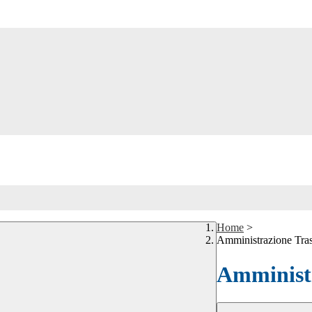
Home
>
Amministrazione Tra
Amministr