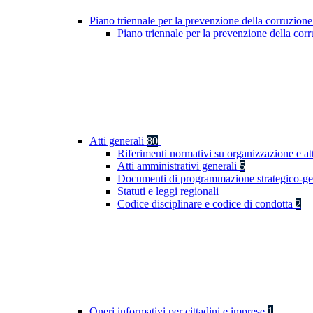
Piano triennale per la prevenzione della corruzione
Piano triennale per la prevenzione della co
Atti generali
80
Riferimenti normativi su organizzazione e at
Atti amministrativi generali
5
Documenti di programmazione strategico-ge
Statuti e leggi regionali
Codice disciplinare e codice di condotta
2
Oneri informativi per cittadini e imprese
1