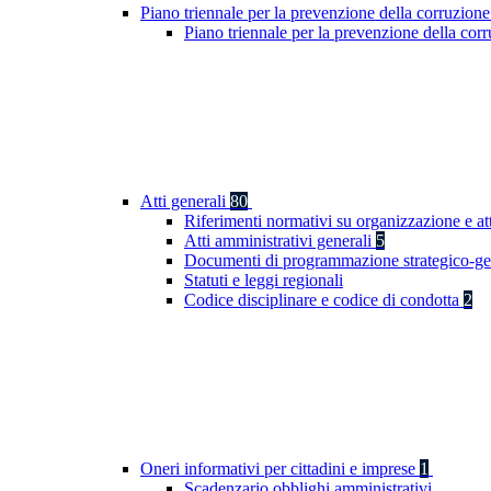
Piano triennale per la prevenzione della corruzione
Piano triennale per la prevenzione della co
Atti generali
80
Riferimenti normativi su organizzazione e at
Atti amministrativi generali
5
Documenti di programmazione strategico-ge
Statuti e leggi regionali
Codice disciplinare e codice di condotta
2
Oneri informativi per cittadini e imprese
1
Scadenzario obblighi amministrativi