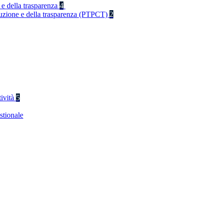
 e della trasparenza
4
rruzione e della trasparenza (PTPCT)
2
tività
5
stionale