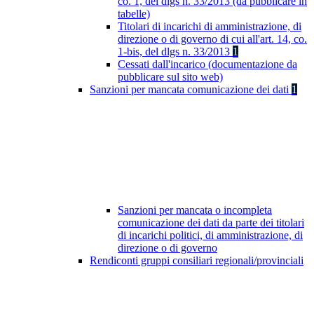
co. 1, del dlgs n. 33/2013 (da pubblicare in
tabelle)
Titolari di incarichi di amministrazione, di
direzione o di governo di cui all'art. 14, co.
1-bis, del dlgs n. 33/2013
1
Cessati dall'incarico (documentazione da
pubblicare sul sito web)
Sanzioni per mancata comunicazione dei dati
1
Sanzioni per mancata o incompleta
comunicazione dei dati da parte dei titolari
di incarichi politici, di amministrazione, di
direzione o di governo
Rendiconti gruppi consiliari regionali/provinciali