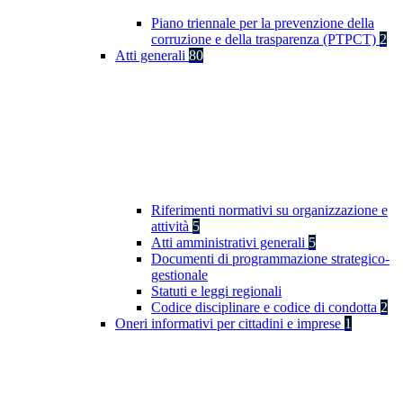
Piano triennale per la prevenzione della
corruzione e della trasparenza (PTPCT)
2
Atti generali
80
Riferimenti normativi su organizzazione e
attività
5
Atti amministrativi generali
5
Documenti di programmazione strategico-
gestionale
Statuti e leggi regionali
Codice disciplinare e codice di condotta
2
Oneri informativi per cittadini e imprese
1