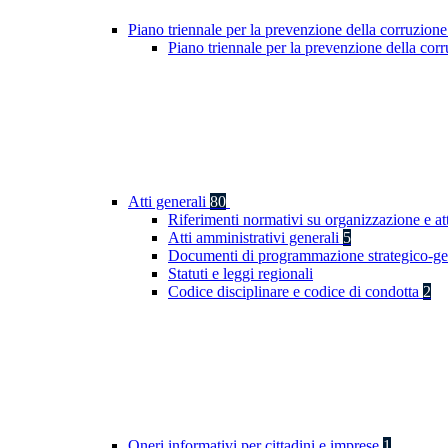
Piano triennale per la prevenzione della corruzione
Piano triennale per la prevenzione della co
Atti generali
80
Riferimenti normativi su organizzazione e at
Atti amministrativi generali
5
Documenti di programmazione strategico-ge
Statuti e leggi regionali
Codice disciplinare e codice di condotta
2
Oneri informativi per cittadini e imprese
1