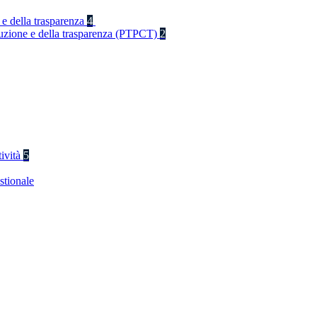
 e della trasparenza
4
rruzione e della trasparenza (PTPCT)
2
tività
5
stionale