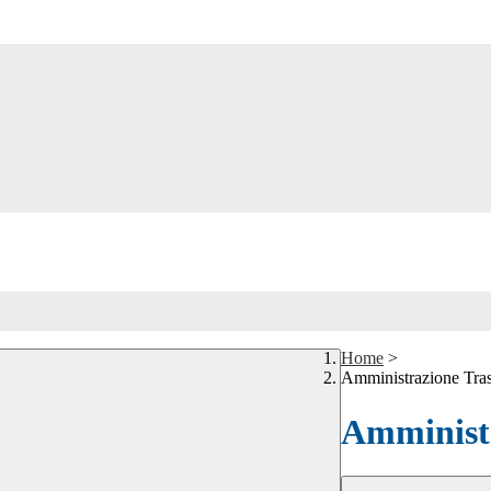
Home
>
Amministrazione Tra
Amministr