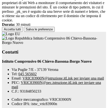
proprietari di siti Web a monitorare il comportamento dei visitatori e
misurare le prestazioni del sito. È un cookie di tipo pattern, in cui il
prefisso _pk_ses è seguito da una breve serie di numeri e lettere, che
si ritiene sia un codice di riferimento per il dominio che imposta il
cookie.
Durata:
30 minuti
Accetta tutti
Salva le preferenze
Istituto Comprensivo 06 Chievo-Bassona-
Borgo Nuovo
Contatti
Istituto Comprensivo 06 Chievo-Bassona-Borgo Nuovo
Via Puglie 7/E - 37139 Verona
Tel:
045 565602
Email:
VRIC83900N@istruzione.it
Link per inviare una mail
PEC:
VRIC83900N@pec.istruzione.it
Link per inviare una
mail
C.F.: 93184850233
Codice meccanografico: VRIC83900N
Codice IPA: istsc_vric83900n