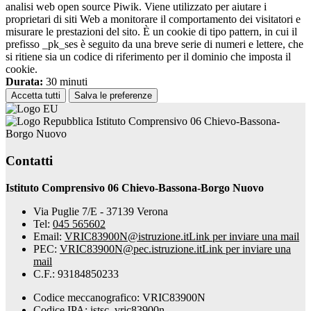
analisi web open source Piwik. Viene utilizzato per aiutare i
proprietari di siti Web a monitorare il comportamento dei visitatori e
misurare le prestazioni del sito. È un cookie di tipo pattern, in cui il
prefisso _pk_ses è seguito da una breve serie di numeri e lettere, che
si ritiene sia un codice di riferimento per il dominio che imposta il
cookie.
Durata:
30 minuti
Accetta tutti
Salva le preferenze
Istituto Comprensivo 06 Chievo-Bassona-
Borgo Nuovo
Contatti
Istituto Comprensivo 06 Chievo-Bassona-Borgo Nuovo
Via Puglie 7/E - 37139 Verona
Tel:
045 565602
Email:
VRIC83900N@istruzione.it
Link per inviare una mail
PEC:
VRIC83900N@pec.istruzione.it
Link per inviare una
mail
C.F.: 93184850233
Codice meccanografico: VRIC83900N
Codice IPA: istsc_vric83900n