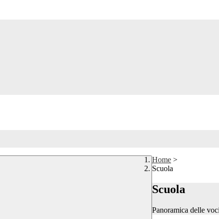
Home
>
Scuola
Scuola
Panoramica delle voc