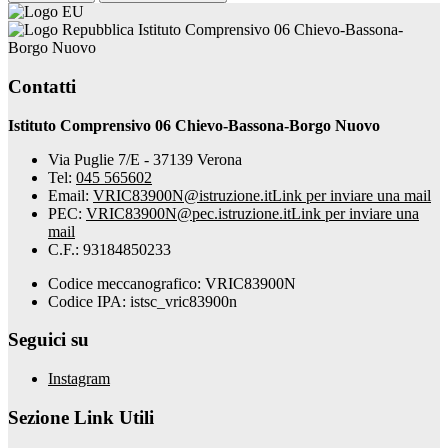
Istituto Comprensivo 06 Chievo-Bassona-
Borgo Nuovo
Contatti
Istituto Comprensivo 06 Chievo-Bassona-Borgo Nuovo
Via Puglie 7/E - 37139 Verona
Tel:
045 565602
Email:
VRIC83900N@istruzione.it
Link per inviare una mail
PEC:
VRIC83900N@pec.istruzione.it
Link per inviare una
mail
C.F.: 93184850233
Codice meccanografico: VRIC83900N
Codice IPA: istsc_vric83900n
Seguici su
Instagram
Sezione Link Utili