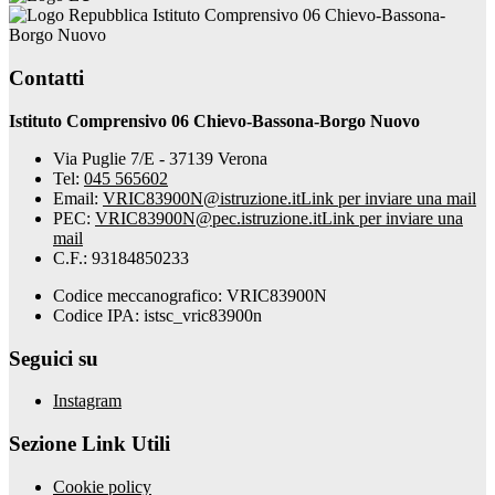
Istituto Comprensivo 06 Chievo-Bassona-
Borgo Nuovo
Contatti
Istituto Comprensivo 06 Chievo-Bassona-Borgo Nuovo
Via Puglie 7/E - 37139 Verona
Tel:
045 565602
Email:
VRIC83900N@istruzione.it
Link per inviare una mail
PEC:
VRIC83900N@pec.istruzione.it
Link per inviare una
mail
C.F.: 93184850233
Codice meccanografico: VRIC83900N
Codice IPA: istsc_vric83900n
Seguici su
Instagram
Sezione Link Utili
Cookie policy