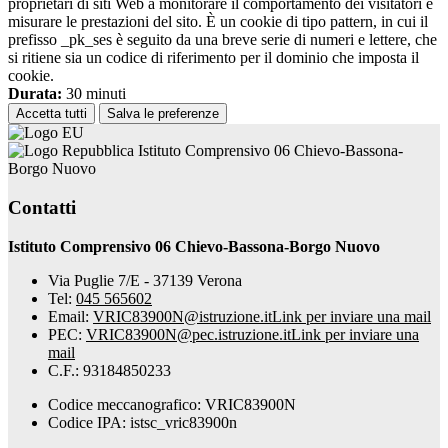
proprietari di siti Web a monitorare il comportamento dei visitatori e
misurare le prestazioni del sito. È un cookie di tipo pattern, in cui il
prefisso _pk_ses è seguito da una breve serie di numeri e lettere, che
si ritiene sia un codice di riferimento per il dominio che imposta il
cookie.
Durata:
30 minuti
Accetta tutti
Salva le preferenze
Istituto Comprensivo 06 Chievo-Bassona-
Borgo Nuovo
Contatti
Istituto Comprensivo 06 Chievo-Bassona-Borgo Nuovo
Via Puglie 7/E - 37139 Verona
Tel:
045 565602
Email:
VRIC83900N@istruzione.it
Link per inviare una mail
PEC:
VRIC83900N@pec.istruzione.it
Link per inviare una
mail
C.F.: 93184850233
Codice meccanografico: VRIC83900N
Codice IPA: istsc_vric83900n