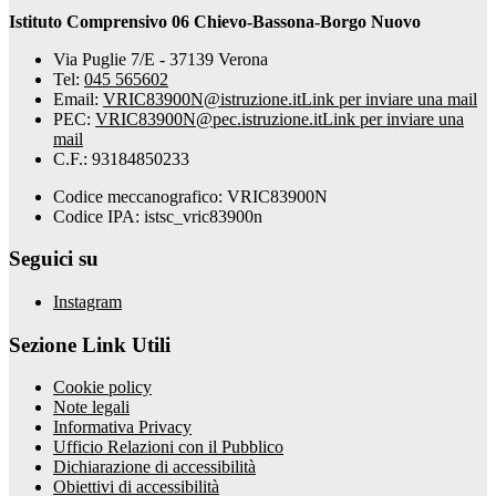
Istituto Comprensivo 06 Chievo-Bassona-Borgo Nuovo
Via Puglie 7/E - 37139 Verona
Tel:
045 565602
Email:
VRIC83900N@istruzione.it
Link per inviare una mail
PEC:
VRIC83900N@pec.istruzione.it
Link per inviare una
mail
C.F.: 93184850233
Codice meccanografico: VRIC83900N
Codice IPA: istsc_vric83900n
Seguici su
Instagram
Sezione Link Utili
Cookie policy
Note legali
Informativa Privacy
Ufficio Relazioni con il Pubblico
Dichiarazione di accessibilità
Obiettivi di accessibilità