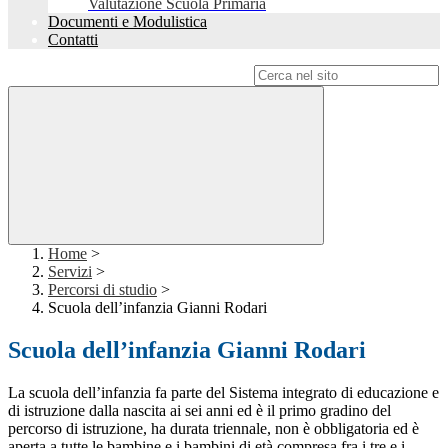
Valutazione Scuola Primaria
Documenti e Modulistica
Contatti
Campo di ricerca per le pagine del sito
Home
>
Servizi
>
Percorsi di studio
>
Scuola dell’infanzia Gianni Rodari
Scuola dell’infanzia Gianni Rodari
La scuola dell’infanzia fa parte del Sistema integrato di educazione e
di istruzione dalla nascita ai sei anni ed è il primo gradino del
percorso di istruzione, ha durata triennale, non è obbligatoria ed è
aperta a tutte le bambine e i bambini di età compresa fra i tre e i