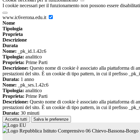
I cookie necessari per il funzionamento non possono essere disabilitati.
www.ic6verona.edu.it
Nome
Tipologia
Proprieta
Descrizione
Durata
Nome:
_pk_id.1.42c6
Tipologia:
analitico
Proprieta:
Prime Parti
Descrizione:
Questo nome di cookie è associato alla piattaforma di ana
prestazioni del sito. È un cookie di tipo pattern, in cui il prefisso _pk
Durata:
1 anno
Nome:
_pk_ses.1.42c6
Tipologia:
analitico
Proprieta:
Prime Parti
Descrizione:
Questo nome di cookie è associato alla piattaforma di ana
prestazioni del sito. È un cookie di tipo pattern, in cui il prefisso _pk
Durata:
30 minuti
Accetta tutti
Salva le preferenze
Istituto Comprensivo 06 Chievo-Bassona-Borg