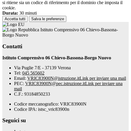
si ritiene sia un codice di riferimento per il dominio che imposta il
cookie.
Durata:
30 minuti
Accetta tutti
Salva le preferenze
Istituto Comprensivo 06 Chievo-Bassona-
Borgo Nuovo
Contatti
Istituto Comprensivo 06 Chievo-Bassona-Borgo Nuovo
Via Puglie 7/E - 37139 Verona
Tel:
045 565602
Email:
VRIC83900N@istruzione.it
Link per inviare una mail
PEC:
VRIC83900N@pec.istruzione.it
Link per inviare una
mail
C.F.: 93184850233
Codice meccanografico: VRIC83900N
Codice IPA: istsc_vric83900n
Seguici su