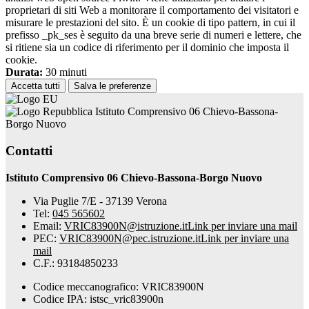
proprietari di siti Web a monitorare il comportamento dei visitatori e
misurare le prestazioni del sito. È un cookie di tipo pattern, in cui il
prefisso _pk_ses è seguito da una breve serie di numeri e lettere, che
si ritiene sia un codice di riferimento per il dominio che imposta il
cookie.
Durata:
30 minuti
Accetta tutti
Salva le preferenze
Istituto Comprensivo 06 Chievo-Bassona-
Borgo Nuovo
Contatti
Istituto Comprensivo 06 Chievo-Bassona-Borgo Nuovo
Via Puglie 7/E - 37139 Verona
Tel:
045 565602
Email:
VRIC83900N@istruzione.it
Link per inviare una mail
PEC:
VRIC83900N@pec.istruzione.it
Link per inviare una
mail
C.F.: 93184850233
Codice meccanografico: VRIC83900N
Codice IPA: istsc_vric83900n