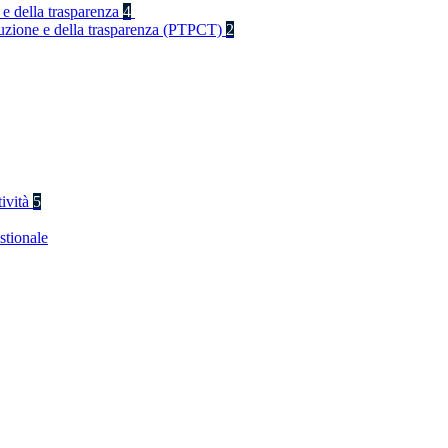
 e della trasparenza
4
rruzione e della trasparenza (PTPCT)
2
tività
5
stionale