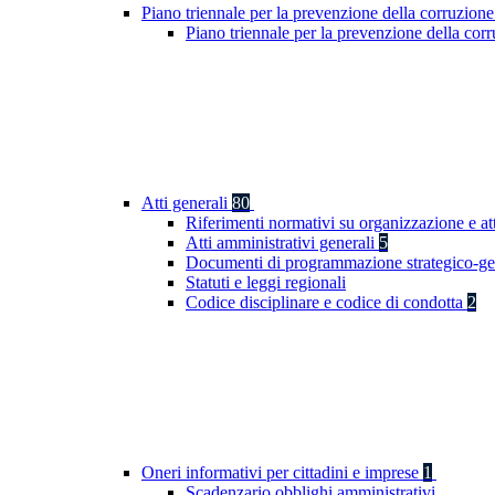
Piano triennale per la prevenzione della corruzione
Piano triennale per la prevenzione della co
Atti generali
80
Riferimenti normativi su organizzazione e at
Atti amministrativi generali
5
Documenti di programmazione strategico-ge
Statuti e leggi regionali
Codice disciplinare e codice di condotta
2
Oneri informativi per cittadini e imprese
1
Scadenzario obblighi amministrativi