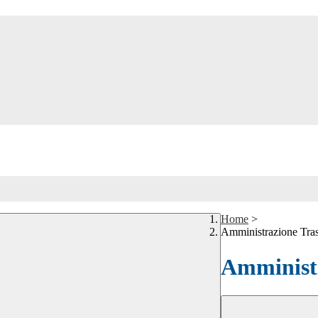
Home
>
Amministrazione Tra
Amministr