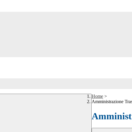
Home
>
Amministrazione Tra
Amministr