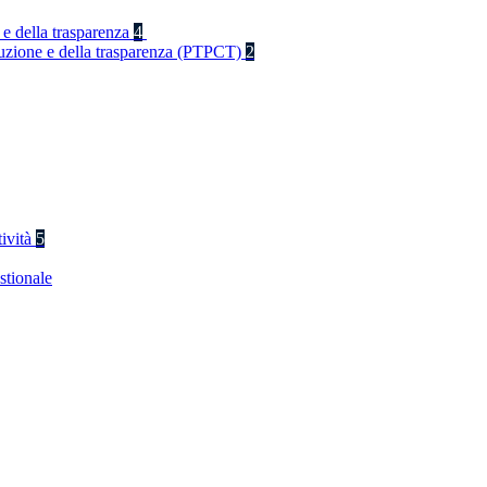
 e della trasparenza
4
rruzione e della trasparenza (PTPCT)
2
tività
5
stionale