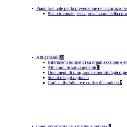
Piano triennale per la prevenzione della corruzione
Piano triennale per la prevenzione della co
Atti generali
80
Riferimenti normativi su organizzazione e at
Atti amministrativi generali
5
Documenti di programmazione strategico-ge
Statuti e leggi regionali
Codice disciplinare e codice di condotta
2
Oneri informativi per cittadini e imprese
1