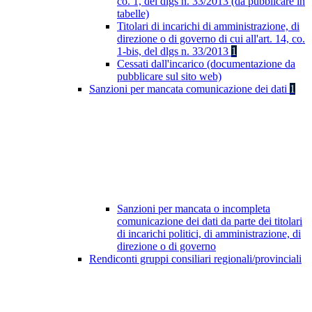
co. 1, del dlgs n. 33/2013 (da pubblicare in
tabelle)
Titolari di incarichi di amministrazione, di
direzione o di governo di cui all'art. 14, co.
1-bis, del dlgs n. 33/2013
1
Cessati dall'incarico (documentazione da
pubblicare sul sito web)
Sanzioni per mancata comunicazione dei dati
1
Sanzioni per mancata o incompleta
comunicazione dei dati da parte dei titolari
di incarichi politici, di amministrazione, di
direzione o di governo
Rendiconti gruppi consiliari regionali/provinciali