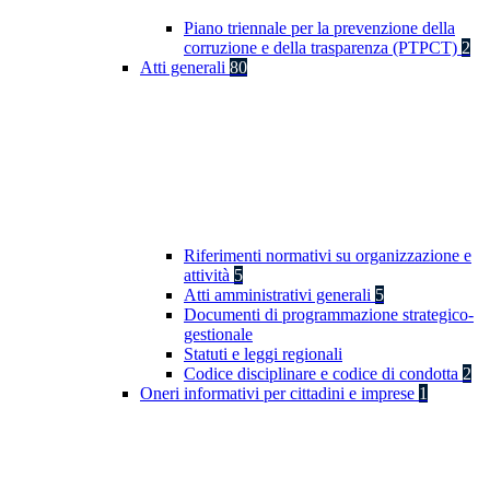
Piano triennale per la prevenzione della
corruzione e della trasparenza (PTPCT)
2
Atti generali
80
Riferimenti normativi su organizzazione e
attività
5
Atti amministrativi generali
5
Documenti di programmazione strategico-
gestionale
Statuti e leggi regionali
Codice disciplinare e codice di condotta
2
Oneri informativi per cittadini e imprese
1