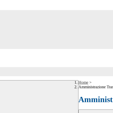
Home
>
Amministrazione Tra
Amministr