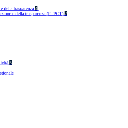
 e della trasparenza
4
rruzione e della trasparenza (PTPCT)
2
tività
5
stionale