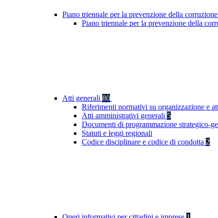
Piano triennale per la prevenzione della corruzione
Piano triennale per la prevenzione della co
Atti generali
80
Riferimenti normativi su organizzazione e at
Atti amministrativi generali
5
Documenti di programmazione strategico-ge
Statuti e leggi regionali
Codice disciplinare e codice di condotta
2
Oneri informativi per cittadini e imprese
1