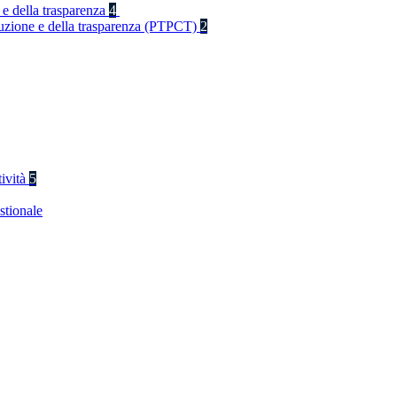
 e della trasparenza
4
rruzione e della trasparenza (PTPCT)
2
tività
5
stionale