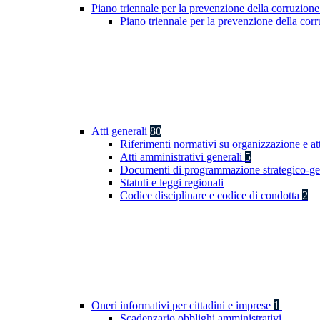
Piano triennale per la prevenzione della corruzione
Piano triennale per la prevenzione della co
Atti generali
80
Riferimenti normativi su organizzazione e at
Atti amministrativi generali
5
Documenti di programmazione strategico-ge
Statuti e leggi regionali
Codice disciplinare e codice di condotta
2
Oneri informativi per cittadini e imprese
1
Scadenzario obblighi amministrativi