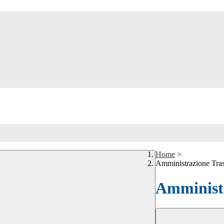
Home
>
Amministrazione Tra
Amministr