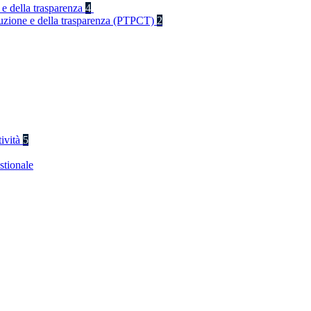
 e della trasparenza
4
rruzione e della trasparenza (PTPCT)
2
tività
5
stionale