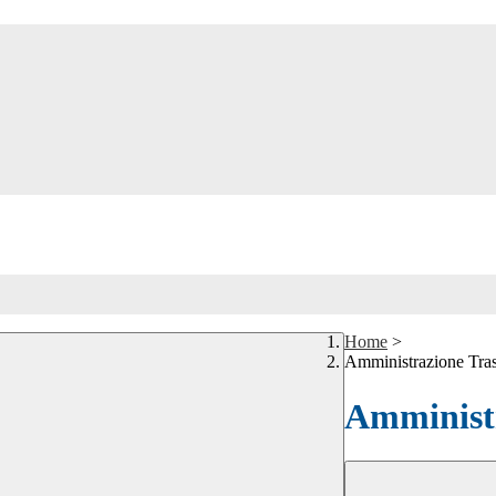
Home
>
Amministrazione Tra
Amministr