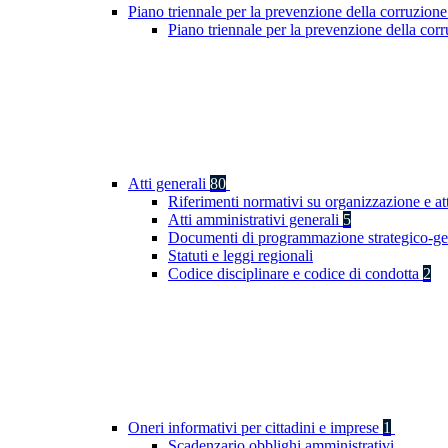
Piano triennale per la prevenzione della corruzione
Piano triennale per la prevenzione della co
Atti generali
80
Riferimenti normativi su organizzazione e at
Atti amministrativi generali
5
Documenti di programmazione strategico-ge
Statuti e leggi regionali
Codice disciplinare e codice di condotta
2
Oneri informativi per cittadini e imprese
1
Scadenzario obblighi amministrativi