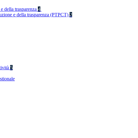
 e della trasparenza
4
rruzione e della trasparenza (PTPCT)
2
tività
5
stionale