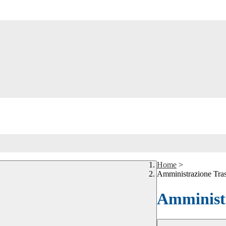
Home
>
Amministrazione Tra
Amministr