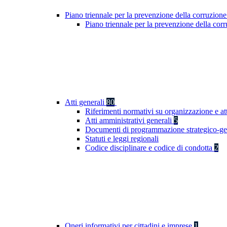
Piano triennale per la prevenzione della corruzione
Piano triennale per la prevenzione della co
Atti generali
80
Riferimenti normativi su organizzazione e at
Atti amministrativi generali
5
Documenti di programmazione strategico-ge
Statuti e leggi regionali
Codice disciplinare e codice di condotta
2
Oneri informativi per cittadini e imprese
1