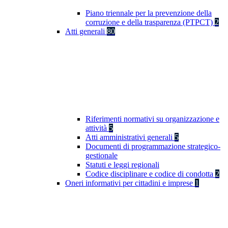
Piano triennale per la prevenzione della
corruzione e della trasparenza (PTPCT)
2
Atti generali
80
Riferimenti normativi su organizzazione e
attività
5
Atti amministrativi generali
5
Documenti di programmazione strategico-
gestionale
Statuti e leggi regionali
Codice disciplinare e codice di condotta
2
Oneri informativi per cittadini e imprese
1