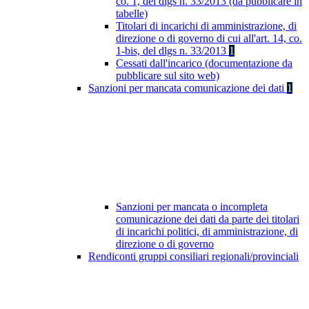
co. 1, del dlgs n. 33/2013 (da pubblicare in
tabelle)
Titolari di incarichi di amministrazione, di
direzione o di governo di cui all'art. 14, co.
1-bis, del dlgs n. 33/2013
1
Cessati dall'incarico (documentazione da
pubblicare sul sito web)
Sanzioni per mancata comunicazione dei dati
1
Sanzioni per mancata o incompleta
comunicazione dei dati da parte dei titolari
di incarichi politici, di amministrazione, di
direzione o di governo
Rendiconti gruppi consiliari regionali/provinciali