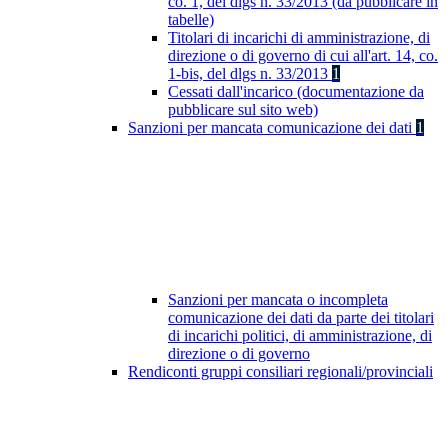
co. 1, del dlgs n. 33/2013 (da pubblicare in
tabelle)
Titolari di incarichi di amministrazione, di
direzione o di governo di cui all'art. 14, co.
1-bis, del dlgs n. 33/2013
1
Cessati dall'incarico (documentazione da
pubblicare sul sito web)
Sanzioni per mancata comunicazione dei dati
1
Sanzioni per mancata o incompleta
comunicazione dei dati da parte dei titolari
di incarichi politici, di amministrazione, di
direzione o di governo
Rendiconti gruppi consiliari regionali/provinciali