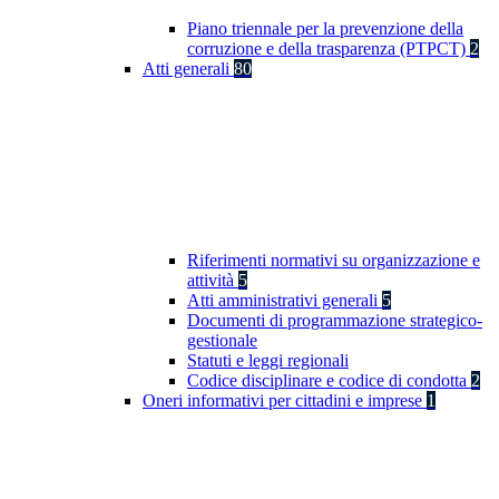
Piano triennale per la prevenzione della
corruzione e della trasparenza (PTPCT)
2
Atti generali
80
Riferimenti normativi su organizzazione e
attività
5
Atti amministrativi generali
5
Documenti di programmazione strategico-
gestionale
Statuti e leggi regionali
Codice disciplinare e codice di condotta
2
Oneri informativi per cittadini e imprese
1