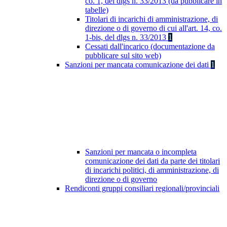
co. 1, del dlgs n. 33/2013 (da pubblicare in
tabelle)
Titolari di incarichi di amministrazione, di
direzione o di governo di cui all'art. 14, co.
1-bis, del dlgs n. 33/2013
1
Cessati dall'incarico (documentazione da
pubblicare sul sito web)
Sanzioni per mancata comunicazione dei dati
1
Sanzioni per mancata o incompleta
comunicazione dei dati da parte dei titolari
di incarichi politici, di amministrazione, di
direzione o di governo
Rendiconti gruppi consiliari regionali/provinciali