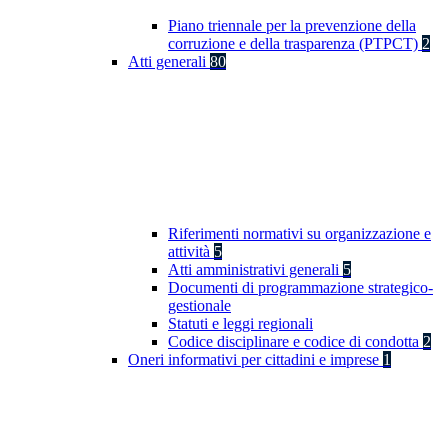
Piano triennale per la prevenzione della
corruzione e della trasparenza (PTPCT)
2
Atti generali
80
Riferimenti normativi su organizzazione e
attività
5
Atti amministrativi generali
5
Documenti di programmazione strategico-
gestionale
Statuti e leggi regionali
Codice disciplinare e codice di condotta
2
Oneri informativi per cittadini e imprese
1