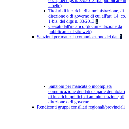
co. 1, del dlgs n. 33/2013 (da pubblicare in
tabelle)
Titolari di incarichi di amministrazione, di
direzione o di governo di cui all'art. 14, co.
1-bis, del dlgs n. 33/2013
1
Cessati dall'incarico (documentazione da
pubblicare sul sito web)
Sanzioni per mancata comunicazione dei dati
1
Sanzioni per mancata o incompleta
comunicazione dei dati da parte dei titolari
di incarichi politici, di amministrazione, di
direzione o di governo
Rendiconti gruppi consiliari regionali/provinciali