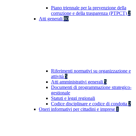
Piano triennale per la prevenzione della
corruzione e della trasparenza (PTPCT)
2
Atti generali
80
Riferimenti normativi su organizzazione e
attività
5
Atti amministrativi generali
5
Documenti di programmazione strategico-
gestionale
Statuti e leggi regionali
Codice disciplinare e codice di condotta
2
Oneri informativi per cittadini e imprese
1