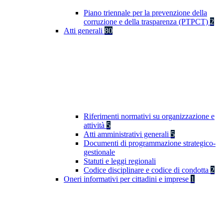
Piano triennale per la prevenzione della
corruzione e della trasparenza (PTPCT)
2
Atti generali
80
Riferimenti normativi su organizzazione e
attività
5
Atti amministrativi generali
5
Documenti di programmazione strategico-
gestionale
Statuti e leggi regionali
Codice disciplinare e codice di condotta
2
Oneri informativi per cittadini e imprese
1