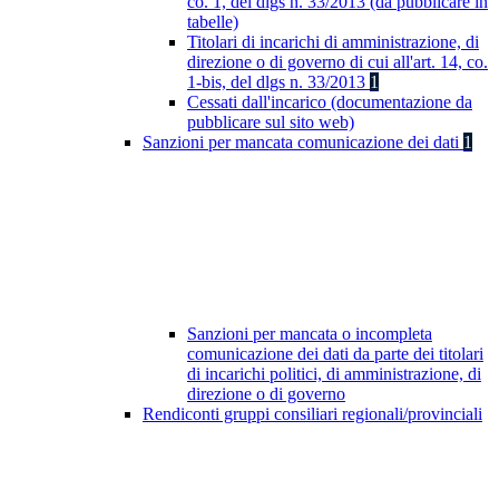
co. 1, del dlgs n. 33/2013 (da pubblicare in
tabelle)
Titolari di incarichi di amministrazione, di
direzione o di governo di cui all'art. 14, co.
1-bis, del dlgs n. 33/2013
1
Cessati dall'incarico (documentazione da
pubblicare sul sito web)
Sanzioni per mancata comunicazione dei dati
1
Sanzioni per mancata o incompleta
comunicazione dei dati da parte dei titolari
di incarichi politici, di amministrazione, di
direzione o di governo
Rendiconti gruppi consiliari regionali/provinciali