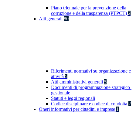
Piano triennale per la prevenzione della
corruzione e della trasparenza (PTPCT)
2
Atti generali
80
Riferimenti normativi su organizzazione e
attività
5
Atti amministrativi generali
5
Documenti di programmazione strategico-
gestionale
Statuti e leggi regionali
Codice disciplinare e codice di condotta
2
Oneri informativi per cittadini e imprese
1