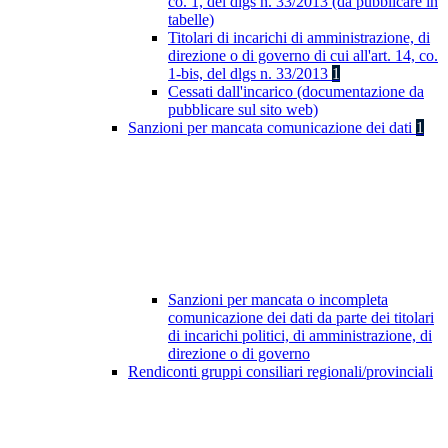
co. 1, del dlgs n. 33/2013 (da pubblicare in
tabelle)
Titolari di incarichi di amministrazione, di
direzione o di governo di cui all'art. 14, co.
1-bis, del dlgs n. 33/2013
1
Cessati dall'incarico (documentazione da
pubblicare sul sito web)
Sanzioni per mancata comunicazione dei dati
1
Sanzioni per mancata o incompleta
comunicazione dei dati da parte dei titolari
di incarichi politici, di amministrazione, di
direzione o di governo
Rendiconti gruppi consiliari regionali/provinciali