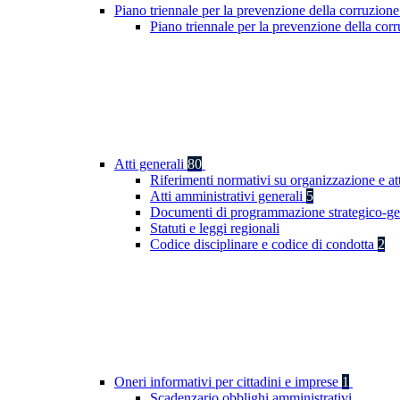
Piano triennale per la prevenzione della corruzione
Piano triennale per la prevenzione della co
Atti generali
80
Riferimenti normativi su organizzazione e at
Atti amministrativi generali
5
Documenti di programmazione strategico-ge
Statuti e leggi regionali
Codice disciplinare e codice di condotta
2
Oneri informativi per cittadini e imprese
1
Scadenzario obblighi amministrativi