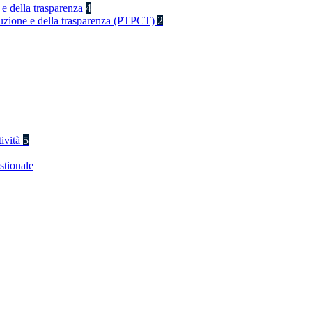
 e della trasparenza
4
rruzione e della trasparenza (PTPCT)
2
tività
5
stionale