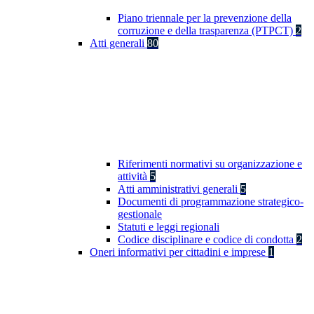
Piano triennale per la prevenzione della
corruzione e della trasparenza (PTPCT)
2
Atti generali
80
Riferimenti normativi su organizzazione e
attività
5
Atti amministrativi generali
5
Documenti di programmazione strategico-
gestionale
Statuti e leggi regionali
Codice disciplinare e codice di condotta
2
Oneri informativi per cittadini e imprese
1