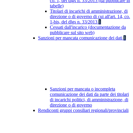
co. 1, del dlgs n. 33/2013 (da pubblicare in
tabelle)
Titolari di incarichi di amministrazione, di
direzione o di governo di cui all'art. 14, co.
1-bis, del dlgs n. 33/2013
1
Cessati dall'incarico (documentazione da
pubblicare sul sito web)
Sanzioni per mancata comunicazione dei dati
1
Sanzioni per mancata o incompleta
comunicazione dei dati da parte dei titolari
di incarichi politici, di amministrazione, di
direzione o di governo
Rendiconti gruppi consiliari regionali/provinciali