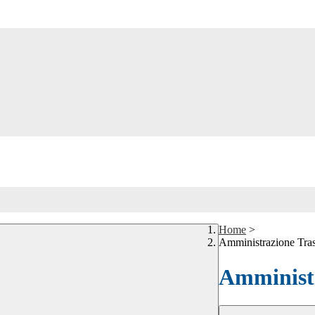
Home
>
Amministrazione Tra
Amministr