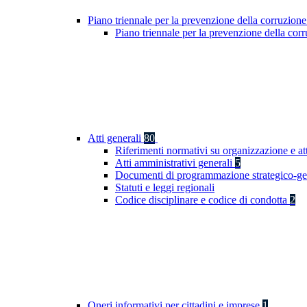
Piano triennale per la prevenzione della corruzione
Piano triennale per la prevenzione della co
Atti generali
80
Riferimenti normativi su organizzazione e at
Atti amministrativi generali
5
Documenti di programmazione strategico-ge
Statuti e leggi regionali
Codice disciplinare e codice di condotta
2
Oneri informativi per cittadini e imprese
1