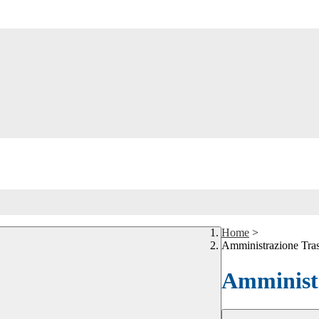
Home
>
Amministrazione Tra
Amministr