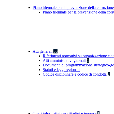
Piano triennale per la prevenzione della corruzione
Piano triennale per la prevenzione della co
Atti generali
80
Riferimenti normativi su organizzazione e at
Atti amministrativi generali
5
Documenti di programmazione strategico-ge
Statuti e leggi regionali
Codice disciplinare e codice di condotta
2
Oneri informativi per cittadini e imprese
1