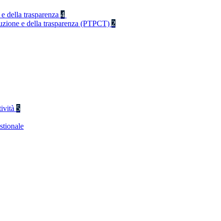
 e della trasparenza
4
rruzione e della trasparenza (PTPCT)
2
tività
5
stionale