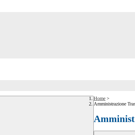
Home
>
Amministrazione Tra
Amministr