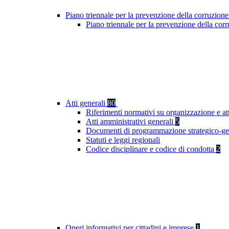
Piano triennale per la prevenzione della corruzione
Piano triennale per la prevenzione della co
Atti generali
80
Riferimenti normativi su organizzazione e at
Atti amministrativi generali
5
Documenti di programmazione strategico-ge
Statuti e leggi regionali
Codice disciplinare e codice di condotta
2
Oneri informativi per cittadini e imprese
1