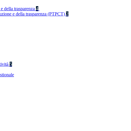
 e della trasparenza
4
rruzione e della trasparenza (PTPCT)
2
tività
5
stionale