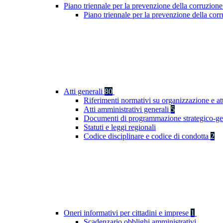
Piano triennale per la prevenzione della corruzione
Piano triennale per la prevenzione della co
Atti generali
80
Riferimenti normativi su organizzazione e at
Atti amministrativi generali
5
Documenti di programmazione strategico-ge
Statuti e leggi regionali
Codice disciplinare e codice di condotta
2
Oneri informativi per cittadini e imprese
1
Scadenzario obblighi amministrativi