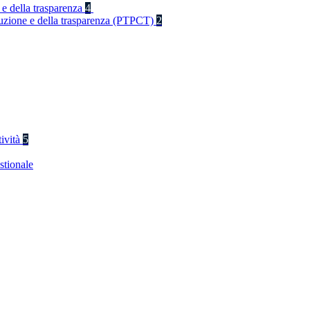
 e della trasparenza
4
rruzione e della trasparenza (PTPCT)
2
tività
5
stionale