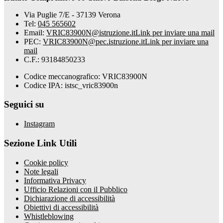
Via Puglie 7/E - 37139 Verona
Tel:
045 565602
Email:
VRIC83900N@istruzione.it
Link per inviare una mail
PEC:
VRIC83900N@pec.istruzione.it
Link per inviare una
mail
C.F.: 93184850233
Codice meccanografico: VRIC83900N
Codice IPA: istsc_vric83900n
Seguici su
Instagram
Sezione Link Utili
Cookie policy
Note legali
Informativa Privacy
Ufficio Relazioni con il Pubblico
Dichiarazione di accessibilità
Obiettivi di accessibilità
Whistleblowing