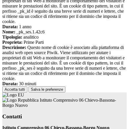
proprietari di siti Web a monitorare il comportamento dei visitatori e
misurare le prestazioni del sito. È un cookie di tipo pattern, in cui il
prefisso _pk_id è seguito da una breve serie di numeri e lettere, che
si ritiene sia un codice di riferimento per il dominio che imposta il
cookie.
Durata:
1 anno
Nome:
_pk_ses.1.42c6
Tipologia:
analitico
Proprieta:
Prime Parti
Descrizione:
Questo nome di cookie è associato alla piattaforma di
analisi web open source Piwik. Viene utilizzato per aiutare i
proprietari di siti Web a monitorare il comportamento dei visitatori e
misurare le prestazioni del sito. È un cookie di tipo pattern, in cui il
prefisso _pk_ses è seguito da una breve serie di numeri e lettere, che
si ritiene sia un codice di riferimento per il dominio che imposta il
cookie.
Durata:
30 minuti
Accetta tutti
Salva le preferenze
Istituto Comprensivo 06 Chievo-Bassona-
Borgo Nuovo
Contatti
Istituto Comprensivo 06 Chievo-Bassona-Borgo Nuovo