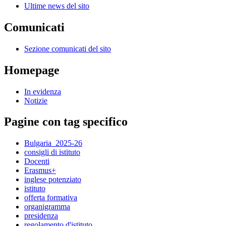
Ultime news del sito
Comunicati
Sezione comunicati del sito
Homepage
In evidenza
Notizie
Pagine con tag specifico
Bulgaria_2025-26
consigli di istituto
Docenti
Erasmus+
inglese potenziato
istituto
offerta formativa
organigramma
presidenza
regolamento d'istituto