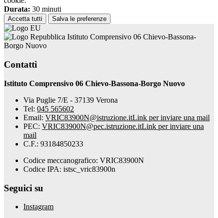
cookie.
Durata:
30 minuti
Accetta tutti
Salva le preferenze
Istituto Comprensivo 06 Chievo-Bassona-
Borgo Nuovo
Contatti
Istituto Comprensivo 06 Chievo-Bassona-Borgo Nuovo
Via Puglie 7/E - 37139 Verona
Tel:
045 565602
Email:
VRIC83900N@istruzione.it
Link per inviare una mail
PEC:
VRIC83900N@pec.istruzione.it
Link per inviare una
mail
C.F.: 93184850233
Codice meccanografico: VRIC83900N
Codice IPA: istsc_vric83900n
Seguici su
Instagram