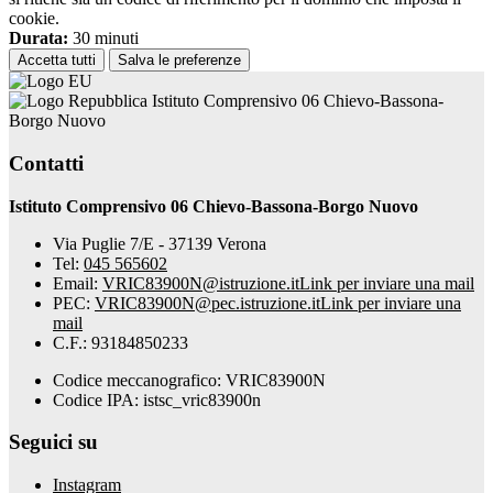
cookie.
Durata:
30 minuti
Accetta tutti
Salva le preferenze
Istituto Comprensivo 06 Chievo-Bassona-
Borgo Nuovo
Contatti
Istituto Comprensivo 06 Chievo-Bassona-Borgo Nuovo
Via Puglie 7/E - 37139 Verona
Tel:
045 565602
Email:
VRIC83900N@istruzione.it
Link per inviare una mail
PEC:
VRIC83900N@pec.istruzione.it
Link per inviare una
mail
C.F.: 93184850233
Codice meccanografico: VRIC83900N
Codice IPA: istsc_vric83900n
Seguici su
Instagram