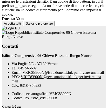
misurare le prestazioni del sito. È un cookie di tipo pattern, in cui il
prefisso _pk_ses è seguito da una breve serie di numeri e lettere, che
si ritiene sia un codice di riferimento per il dominio che imposta il
cookie.
Durata:
30 minuti
Accetta tutti
Salva le preferenze
Istituto Comprensivo 06 Chievo-Bassona-
Borgo Nuovo
Contatti
Istituto Comprensivo 06 Chievo-Bassona-Borgo Nuovo
Via Puglie 7/E - 37139 Verona
Tel:
045 565602
Email:
VRIC83900N@istruzione.it
Link per inviare una mail
PEC:
VRIC83900N@pec.istruzione.it
Link per inviare una
mail
C.F.: 93184850233
Codice meccanografico: VRIC83900N
Codice IPA: istsc_vric83900n
Seguici su