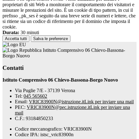
proprietari di siti Web a monitorare il comportamento dei visitatori e
misurare le prestazioni del sito. È un cookie di tipo pattern, in cui il
prefisso _pk_ses è seguito da una breve serie di numeri e lettere, che
si ritiene sia un codice di riferimento per il dominio che imposta il
cookie.
Durata:
30 minuti
Accetta tutti
Salva le preferenze
Istituto Comprensivo 06 Chievo-Bassona-
Borgo Nuovo
Contatti
Istituto Comprensivo 06 Chievo-Bassona-Borgo Nuovo
Via Puglie 7/E - 37139 Verona
Tel:
045 565602
Email:
VRIC83900N@istruzione.it
Link per inviare una mail
PEC:
VRIC83900N@pec.istruzione.it
Link per inviare una
mail
C.F.: 93184850233
Codice meccanografico: VRIC83900N
Codice IPA: istsc_vric83900n