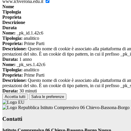
www.ic6verona.edu.it
Nome
Tipologia
Proprieta
Descrizione
Durata
Nome:
_pk_id.1.42c6
Tipologia:
analitico
Proprieta:
Prime Parti
Descrizione:
Questo nome di cookie è associato alla piattaforma di ana
prestazioni del sito. È un cookie di tipo pattern, in cui il prefisso _pk
Durata:
1 anno
Nome:
_pk_ses.1.42c6
Tipologia:
analitico
Proprieta:
Prime Parti
Descrizione:
Questo nome di cookie è associato alla piattaforma di ana
prestazioni del sito. È un cookie di tipo pattern, in cui il prefisso _pk
Durata:
30 minuti
Accetta tutti
Salva le preferenze
Istituto Comprensivo 06 Chievo-Bassona-Borg
Contatti
Istituto Comprensivo 06 Chievo-Bassona-Borgo Nuovo