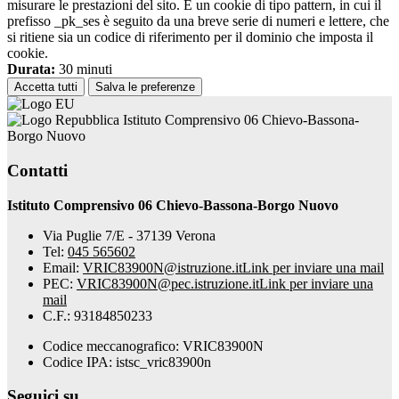
misurare le prestazioni del sito. È un cookie di tipo pattern, in cui il
prefisso _pk_ses è seguito da una breve serie di numeri e lettere, che
si ritiene sia un codice di riferimento per il dominio che imposta il
cookie.
Durata:
30 minuti
Accetta tutti
Salva le preferenze
Istituto Comprensivo 06 Chievo-Bassona-
Borgo Nuovo
Contatti
Istituto Comprensivo 06 Chievo-Bassona-Borgo Nuovo
Via Puglie 7/E - 37139 Verona
Tel:
045 565602
Email:
VRIC83900N@istruzione.it
Link per inviare una mail
PEC:
VRIC83900N@pec.istruzione.it
Link per inviare una
mail
C.F.: 93184850233
Codice meccanografico: VRIC83900N
Codice IPA: istsc_vric83900n
Seguici su