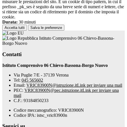
misurare le prestazioni del sito. È un cookie di tipo pattern, in cui il
prefisso _pk_ses è seguito da una breve serie di numeri e lettere, che
si ritiene sia un codice di riferimento per il dominio che imposta il
cookie.
Durata:
30 minuti
Accetta tutti
Salva le preferenze
Istituto Comprensivo 06 Chievo-Bassona-
Borgo Nuovo
Contatti
Istituto Comprensivo 06 Chievo-Bassona-Borgo Nuovo
Via Puglie 7/E - 37139 Verona
Tel:
045 565602
Email:
VRIC83900N@istruzione.it
Link per inviare una mail
PEC:
VRIC83900N@pec.istruzione.it
Link per inviare una
mail
C.F.: 93184850233
Codice meccanografico: VRIC83900N
Codice IPA: istsc_vric83900n
Seguici su