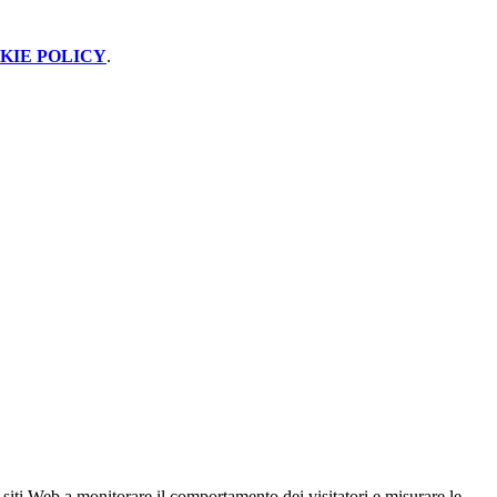
KIE POLICY
.
 siti Web a monitorare il comportamento dei visitatori e misurare le