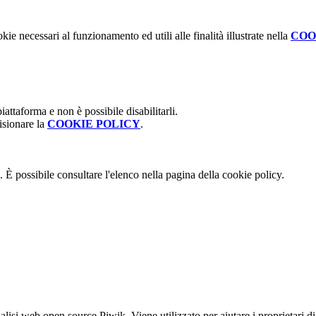
kie necessari al funzionamento ed utili alle finalità illustrate nella
COO
attaforma e non è possibile disabilitarli.
isionare la
COOKIE POLICY
.
 È possibile consultare l'elenco nella pagina della cookie policy.
lisi web open source Piwik. Viene utilizzato per aiutare i proprietari di