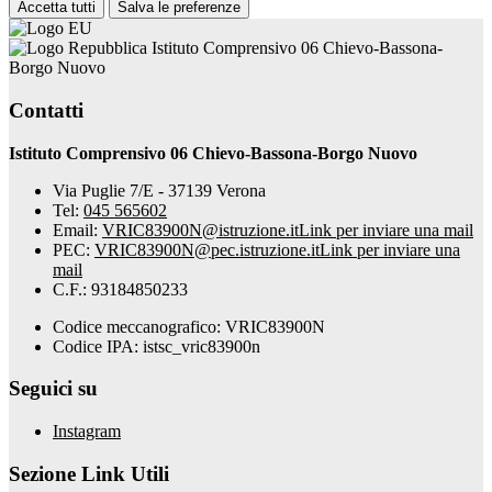
Accetta tutti
Salva le preferenze
Istituto Comprensivo 06 Chievo-Bassona-
Borgo Nuovo
Contatti
Istituto Comprensivo 06 Chievo-Bassona-Borgo Nuovo
Via Puglie 7/E - 37139 Verona
Tel:
045 565602
Email:
VRIC83900N@istruzione.it
Link per inviare una mail
PEC:
VRIC83900N@pec.istruzione.it
Link per inviare una
mail
C.F.: 93184850233
Codice meccanografico: VRIC83900N
Codice IPA: istsc_vric83900n
Seguici su
Instagram
Sezione Link Utili