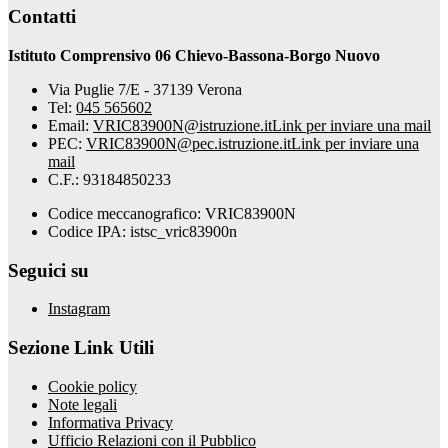
Contatti
Istituto Comprensivo 06 Chievo-Bassona-Borgo Nuovo
Via Puglie 7/E - 37139 Verona
Tel:
045 565602
Email:
VRIC83900N@istruzione.it
Link per inviare una mail
PEC:
VRIC83900N@pec.istruzione.it
Link per inviare una
mail
C.F.: 93184850233
Codice meccanografico: VRIC83900N
Codice IPA: istsc_vric83900n
Seguici su
Instagram
Sezione Link Utili
Cookie policy
Note legali
Informativa Privacy
Ufficio Relazioni con il Pubblico