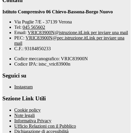
Contatti
Istituto Comprensivo 06 Chievo-Bassona-Borgo Nuovo
Via Puglie 7/E - 37139 Verona
Tel:
045 565602
Email:
VRIC83900N@istruzione.it
Link per inviare una mail
PEC:
VRIC83900N@pec.istruzione.it
Link per inviare una
mail
C.F.: 93184850233
Codice meccanografico: VRIC83900N
Codice IPA: istsc_vric83900n
Seguici su
Instagram
Sezione Link Utili
Cookie policy
Note legali
Informativa Privacy
Ufficio Relazioni con il Pubblico
Dichiarazione di accessibilità