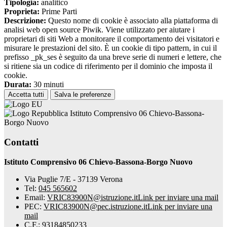
Tipologia:
analitico
Proprieta:
Prime Parti
Descrizione:
Questo nome di cookie è associato alla piattaforma di
analisi web open source Piwik. Viene utilizzato per aiutare i
proprietari di siti Web a monitorare il comportamento dei visitatori e
misurare le prestazioni del sito. È un cookie di tipo pattern, in cui il
prefisso _pk_ses è seguito da una breve serie di numeri e lettere, che
si ritiene sia un codice di riferimento per il dominio che imposta il
cookie.
Durata:
30 minuti
Accetta tutti
Salva le preferenze
Istituto Comprensivo 06 Chievo-Bassona-
Borgo Nuovo
Contatti
Istituto Comprensivo 06 Chievo-Bassona-Borgo Nuovo
Via Puglie 7/E - 37139 Verona
Tel:
045 565602
Email:
VRIC83900N@istruzione.it
Link per inviare una mail
PEC:
VRIC83900N@pec.istruzione.it
Link per inviare una
mail
C.F.: 93184850233