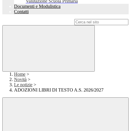
Valutazione Scuola Primaria
Documenti e Modulistica
Contatti
Campo di ricerca per le pagine del sito
Home
>
Novità
>
Le notizie
>
ADOZIONI LIBRI DI TESTO A.S. 2026/2027