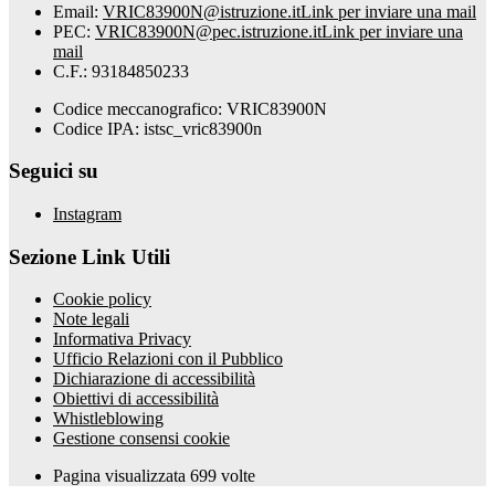
Email:
VRIC83900N@istruzione.it
Link per inviare una mail
PEC:
VRIC83900N@pec.istruzione.it
Link per inviare una
mail
C.F.: 93184850233
Codice meccanografico: VRIC83900N
Codice IPA: istsc_vric83900n
Seguici su
Instagram
Sezione Link Utili
Cookie policy
Note legali
Informativa Privacy
Ufficio Relazioni con il Pubblico
Dichiarazione di accessibilità
Obiettivi di accessibilità
Whistleblowing
Gestione consensi cookie
Pagina visualizzata
699
volte