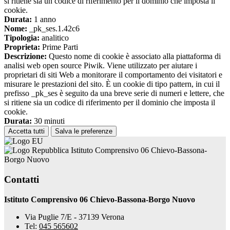
si ritiene sia un codice di riferimento per il dominio che imposta il
cookie.
Durata:
1 anno
Nome:
_pk_ses.1.42c6
Tipologia:
analitico
Proprieta:
Prime Parti
Descrizione:
Questo nome di cookie è associato alla piattaforma di
analisi web open source Piwik. Viene utilizzato per aiutare i
proprietari di siti Web a monitorare il comportamento dei visitatori e
misurare le prestazioni del sito. È un cookie di tipo pattern, in cui il
prefisso _pk_ses è seguito da una breve serie di numeri e lettere, che
si ritiene sia un codice di riferimento per il dominio che imposta il
cookie.
Durata:
30 minuti
Accetta tutti
Salva le preferenze
Istituto Comprensivo 06 Chievo-Bassona-
Borgo Nuovo
Contatti
Istituto Comprensivo 06 Chievo-Bassona-Borgo Nuovo
Via Puglie 7/E - 37139 Verona
Tel:
045 565602