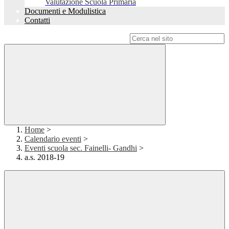
Valutazione Scuola Primaria
Documenti e Modulistica
Contatti
Campo di ricerca per le pagine del sito
Home
>
Calendario eventi
>
Eventi scuola sec. Fainelli- Gandhi
>
a.s. 2018-19