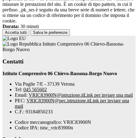
misurare le prestazioni del sito. È un cookie di tipo pattern, in cui il
prefisso _pk_ses è seguito da una breve serie di numeri e lettere, che
si ritiene sia un codice di riferimento per il dominio che imposta il
cookie.
Durata:
30 minuti
Accetta tutti
Salva le preferenze
Istituto Comprensivo 06 Chievo-Bassona-
Borgo Nuovo
Contatti
Istituto Comprensivo 06 Chievo-Bassona-Borgo Nuovo
Via Puglie 7/E - 37139 Verona
Tel:
045 565602
Email:
VRIC83900N@istruzione.it
Link per inviare una mail
PEC:
VRIC83900N@pec.istruzione.it
Link per inviare una
mail
C.F.: 93184850233
Codice meccanografico: VRIC83900N
Codice IPA: istsc_vric83900n