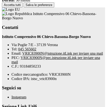
Durata:
30 minuti
Accetta tutti
Salva le preferenze
Istituto Comprensivo 06 Chievo-Bassona-
Borgo Nuovo
Contatti
Istituto Comprensivo 06 Chievo-Bassona-Borgo Nuovo
Via Puglie 7/E - 37139 Verona
Tel:
045 565602
Email:
VRIC83900N@istruzione.it
Link per inviare una mail
PEC:
VRIC83900N@pec.istruzione.it
Link per inviare una
mail
C.F.: 93184850233
Codice meccanografico: VRIC83900N
Codice IPA: istsc_vric83900n
Seguici su
Instagram
Sezione Link Utili